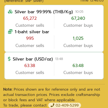
Time
13:48:05
(Reference: SNP Silver)
Silver bar 99.99% (THB/Kg)
10:05
65,272
67,240
Customer sells
Customer buys
1-baht silver bar
995
1,025
Customer sells
Customer buys
Silver bar (USD/oz)
13:48
63.38
63.48
Customer sells
Customer buys
Note:
Prices shown are for reference only and are not
actual transaction prices. Prices exclude craftsmanship
or block fees and VAT where applicable.
To trade, please contact
02-409-5299