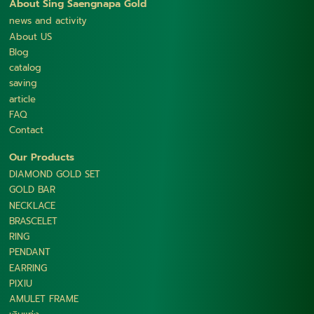
About Sing Saengnapa Gold
news and activity
About US
Blog
catalog
saving
article
FAQ
Contact
Our Products
DIAMOND GOLD SET
GOLD BAR
NECKLACE
BRASCELET
RING
PENDANT
EARRING
PIXIU
AMULET FRAME