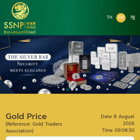
TH
EN
Gold Price
Date
8 August
2026
(Reference: Gold Traders
Time
09:08:30
Association)