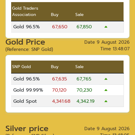
Gold Traders
Association
Buy
Sale
Gold 96.5%
67,650
67,850
Gold Price
Date
9 August 2026
Time
13:48:07
(Reference: SNP Gold)
SNP Gold
Buy
Sale
Gold 96.5%
67,635
67,765
Gold 99.99%
70,120
70,230
Gold Spot
4,341.68
4,342.19
Silver price
Date
9 August 2026