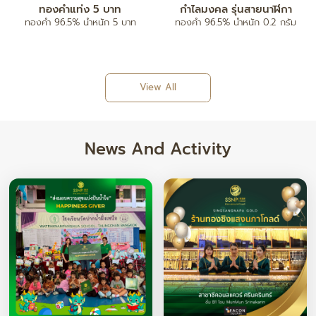
จี้ตัวอักษร A-Z
กำไลข้อมือ
ทองคำ 96.5% น้ำหนัก ครึ่งสลึง/ 1
ทองคำ 80% ฝังเพชรแท้
สลึง
View All
News And Activity