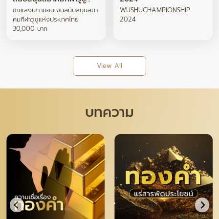
แห่งประเทศไทย 30,000
ซิงแสงนภามอบเงินสนับสนุนสมา
WUSHUCHAMPIONSHIP
บาท
คมกีฬาวูซูแห่งประเทศไทย
2024
30,000 บาท
View All
บทความ