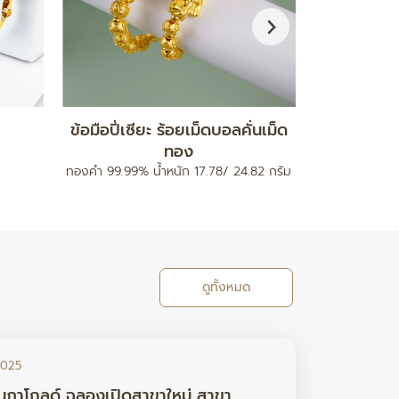
กำไลมงคล รุ่นสายนาฬิกา
จี
ท
ทองคำ 96.5% น้ำหนัก 0.2 กรัม
ทองคำ 96.5% 
ดูทั้งหมด
2025
นภาโกลด์ ฉลองเปิดสาขาใหม่ สาขา