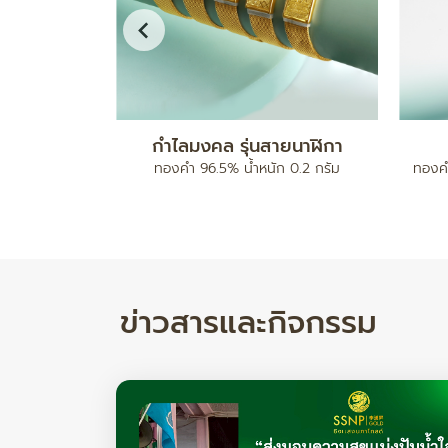
ดบอลคั่นเม็ด
สร้อยข้อมือ เบนซ์มีนาปะคำจี้หัวใจ
ทองคำ 96.5% น้ำหนัก 2 สลึง
ทองคำ 
ำหนัก 17.78/ 24.82 กรัม
ข่าวสารและกิจกรรม