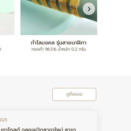
กำไลข้อมือ
ข้อมือปี่เซียะ ร้อยเม็ดบอลคั
ทอง
ทองคำ 80% ฝังเพชรแท้
ทองคำ 99.99% น้ำหนัก 17.78
ดูทั้งหมด
2025
นภาโกลด์ ฉลองเปิดสาขาใหม่ สาขา