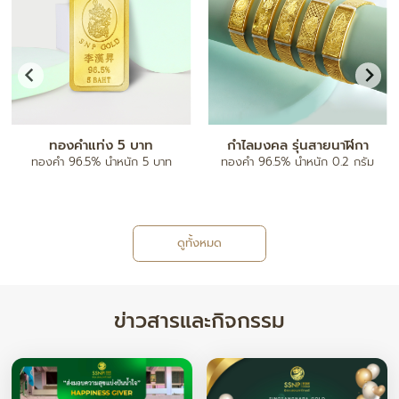
จี้ตัวอักษร A-Z
กำไลข้อมือ
ทองคำ 96.5% น้ำหนัก ครึ่งสลึง/ 1
ทองคำ 80% ฝังเพชรแท้
สลึง
ดูทั้งหมด
ข่าวสารและกิจกรรม