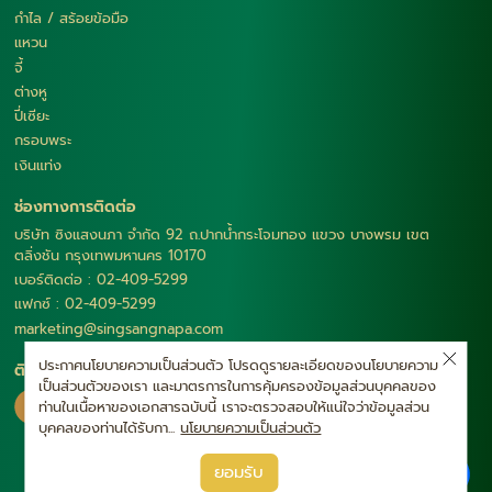
กำไล / สร้อยข้อมือ
แหวน
จี้
ต่างหู
ปี่เซียะ
กรอบพระ
เงินแท่ง
ช่องทางการติดต่อ
บริษัท ซิงแสงนภา จำกัด 92 ถ.ปากน้ำกระโจมทอง แขวง บางพรม เขต
ตลิ่งชัน กรุงเทพมหานคร 10170
เบอร์ติดต่อ : 02-409-5299
แฟกซ์ : 02-409-5299
marketing@singsangnapa.com
ประกาศนโยบายความเป็นส่วนตัว โปรดดูรายละเอียดของนโยบายความ
ติดตามเรา
เป็นส่วนตัวของเรา และมาตรการในการคุ้มครองข้อมูลส่วนบุคคลของ
ท่านในเนื้อหาของเอกสารฉบับนี้ เราจะตรวจสอบให้แน่ใจว่าข้อมูลส่วน
บุคคลของท่านได้รับกา...
นโยบายความเป็นส่วนตัว
|
ยอมรับ
นโยบายความเป็นส่วนตัว