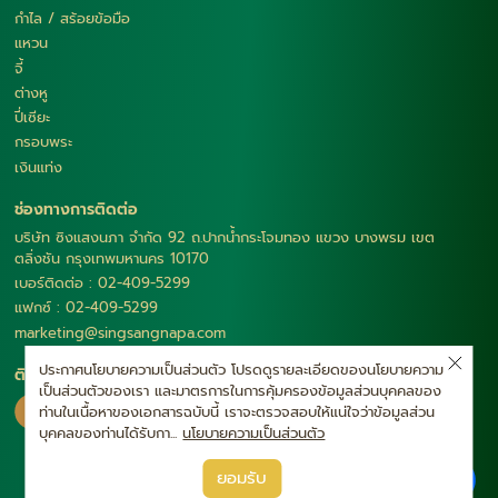
กำไล / สร้อยข้อมือ
แหวน
จี้
ต่างหู
ปี่เซียะ
กรอบพระ
เงินแท่ง
ช่องทางการติดต่อ
บริษัท ซิงแสงนภา จำกัด 92 ถ.ปากน้ำกระโจมทอง แขวง บางพรม เขต
ตลิ่งชัน กรุงเทพมหานคร 10170
เบอร์ติดต่อ : 02-409-5299
แฟกซ์ : 02-409-5299
marketing@singsangnapa.com
ประกาศนโยบายความเป็นส่วนตัว โปรดดูรายละเอียดของนโยบายความ
ติดตามเรา
เป็นส่วนตัวของเรา และมาตรการในการคุ้มครองข้อมูลส่วนบุคคลของ
ท่านในเนื้อหาของเอกสารฉบับนี้ เราจะตรวจสอบให้แน่ใจว่าข้อมูลส่วน
บุคคลของท่านได้รับกา...
นโยบายความเป็นส่วนตัว
|
ยอมรับ
นโยบายความเป็นส่วนตัว