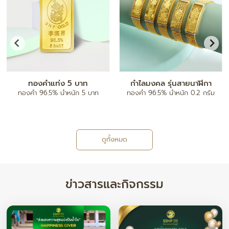
จี้ตัวอักษร A-Z
กำไลข้อมือ
ทองคำ 96.5% น้ำหนัก ครึ่งสลึง/ 1
ทองคำ 80% ฝังเพชรแท้
สลึง
ดูทั้งหมด
ข่าวสารและกิจกรรม