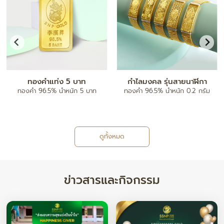
จี้ตัวอักษร A-Z
กำไลข้อมือ
ทองคำ 96.5% น้ำหนัก ครึ่งสลึง/ 1
ทองคำ 80% ฝังเพชรแท้
สลึง
ดูทั้งหมด
ข่าวสารและกิจกรรม