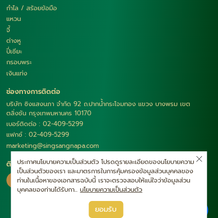
กำไล / สร้อยข้อมือ
แหวน
จี้
ต่างหู
ปี่เซียะ
กรอบพระ
เงินแท่ง
ช่องทางการติดต่อ
บริษัท ซิงแสงนภา จำกัด 92 ถ.ปากน้ำกระโจมทอง แขวง บางพรม เขต
ตลิ่งชัน กรุงเทพมหานคร 10170
เบอร์ติดต่อ : 02-409-5299
แฟกซ์ : 02-409-5299
marketing@singsangnapa.com
ประกาศนโยบายความเป็นส่วนตัว โปรดดูรายละเอียดของนโยบายความ
ติดตามเรา
เป็นส่วนตัวของเรา และมาตรการในการคุ้มครองข้อมูลส่วนบุคคลของ
ท่านในเนื้อหาของเอกสารฉบับนี้ เราจะตรวจสอบให้แน่ใจว่าข้อมูลส่วน
บุคคลของท่านได้รับกา...
นโยบายความเป็นส่วนตัว
|
ยอมรับ
นโยบายความเป็นส่วนตัว