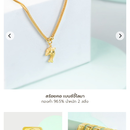
สร้อยคอ เบนซ์จี้โลมา
ทองคำ 96.5% น้ำหนัก 2 สลึง