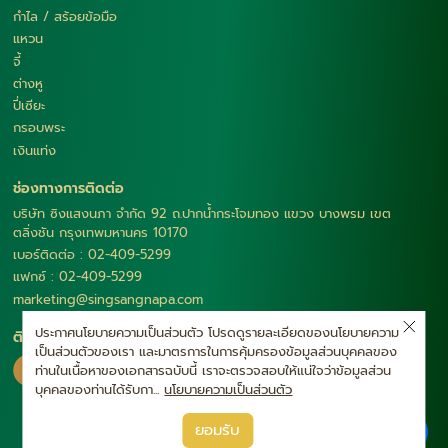
กำไล / สร้อยข้อมือ
แหวน
จี้
ต่างหู
ปี่เซียะ
กรอบพระ
เงินแท่ง
ช่องทางการติดต่อ
บริษัท ซิงแสงนภา จำกัด 92 ถ.ปากน้ำกระโจมทอง แขวง บางพรม เขต
ตลิ่งชัน กรุงเทพมหานคร 10170
เบอร์ติดต่อ : 02-409-5299
แฟกซ์ : 02-409-5299
marketing@singsangnapa.com
ประกาศนโยบายความเป็นส่วนตัว โปรดดูรายละเอียดของนโยบายความ
ติดตามเรา
เป็นส่วนตัวของเรา และมาตรการในการคุ้มครองข้อมูลส่วนบุคคลของ
ท่านในเนื้อหาของเอกสารฉบับนี้ เราจะตรวจสอบให้แน่ใจว่าข้อมูลส่วน
บุคคลของท่านได้รับกา...
นโยบายความเป็นส่วนตัว
|
ยอมรับ
นโยบายความเป็นส่วนตัว