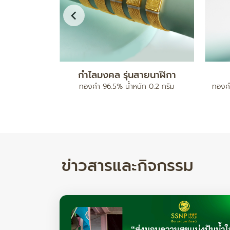
ดบอลคั่นเม็ด
สร้อยข้อมือ เบนซ์มีนาปะคำจี้หัวใจ
ทองคำ 96.5% น้ำหนัก 2 สลึง
ทองคำ 
ำหนัก 17.78/ 24.82 กรัม
ข่าวสารและกิจกรรม