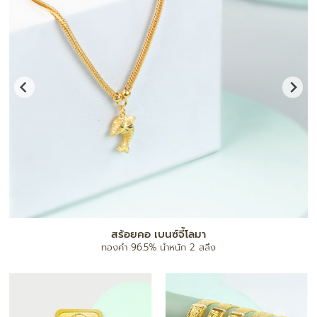
สร้อยคอ เบนซ์จี้โลมา
ทองคำ 96.5% น้ำหนัก 2 สลึง