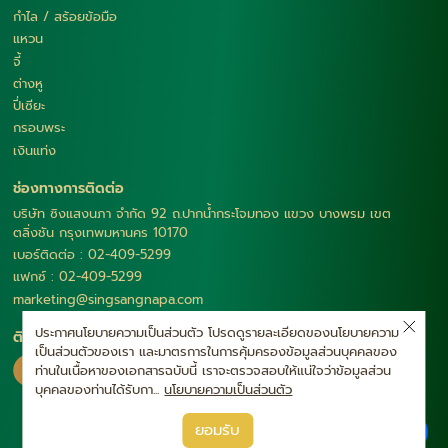
กำไล / สร้อยข้อมือ
แหวน
จี้
ต่างหู
ปี่เซียะ
กรอบพระ
เงินแท่ง
ช่องทางการติดต่อ
บริษัท ซิงแสงนภา จำกัด 92 ถ.ปากน้ำกระโจมทอง แขวง บางพรม เขต
ตลิ่งชัน กรุงเทพมหานคร 10170
เบอร์ติดต่อ : 02-409-5299
แฟกซ์ : 02-409-5299
marketing@singsangnapa.com
ประกาศนโยบายความเป็นส่วนตัว โปรดดูรายละเอียดของนโยบายความ
ติดตามเรา
เป็นส่วนตัวของเรา และมาตรการในการคุ้มครองข้อมูลส่วนบุคคลของ
ท่านในเนื้อหาของเอกสารฉบับนี้ เราจะตรวจสอบให้แน่ใจว่าข้อมูลส่วน
บุคคลของท่านได้รับกา...
นโยบายความเป็นส่วนตัว
|
ยอมรับ
นโยบายความเป็นส่วนตัว