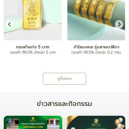
จี้ตัวอักษร A-Z
กำไลข้อมือ
ทองคำ 96.5% น้ำหนัก ครึ่งสลึง/ 1
ทองคำ 80% ฝังเพชรแท้
สลึง
ดูทั้งหมด
ข่าวสารและกิจกรรม