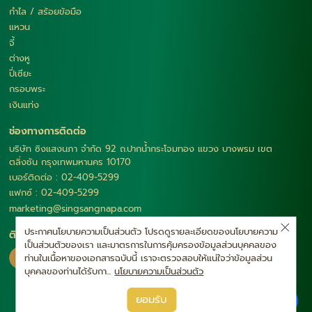
กำไล / สร้อยข้อมือ
แหวน
จี้
ต่างหู
ปี่เซียะ
กรอบพระ
เงินแท่ง
ช่องทางการติดต่อ
บริษัท ซิงแสงนภา จำกัด 92 ถ.ปากน้ำกระโจมทอง แขวง บางพรม เขต
ตลิ่งชัน กรุงเทพมหานคร 10170
เบอร์ติดต่อ : 02-409-5299
แฟกซ์ : 02-409-5299
marketing@singsangnapa.com
ประกาศนโยบายความเป็นส่วนตัว โปรดดูรายละเอียดของนโยบายความ
ติดตามเรา
เป็นส่วนตัวของเรา และมาตรการในการคุ้มครองข้อมูลส่วนบุคคลของ
ท่านในเนื้อหาของเอกสารฉบับนี้ เราจะตรวจสอบให้แน่ใจว่าข้อมูลส่วน
บุคคลของท่านได้รับกา...
นโยบายความเป็นส่วนตัว
|
ยอมรับ
นโยบายความเป็นส่วนตัว