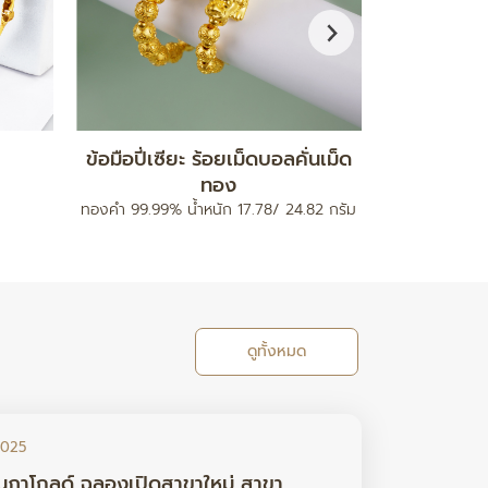
กำไลมงคล รุ่นสายนาฬิกา
จี
ท
ทองคำ 96.5% น้ำหนัก 0.2 กรัม
ทองคำ 96.5% 
ดูทั้งหมด
2025
นภาโกลด์ ฉลองเปิดสาขาใหม่ สาขา