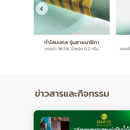
ดบอลคั่นเม็ด
สร้อยข้อมือ เบนซ์มีนาปะคำจี้หัวใจ
ทองคำ 96.5% น้ำหนัก 2 สลึง
ทองคำ 
ำหนัก 17.78/ 24.82 กรัม
ข่าวสารและกิจกรรม