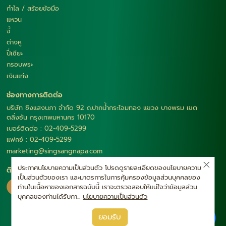
กำไล / สร้อยข้อมือ
แหวน
จี้
ต่างหู
ปี่เซียะ
กรอบพระ
เงินแท่ง
ช่องทางการติดต่อ
บริษัท ซิงแสงนภา จำกัด 92 ถ.ปากน้ำกระโจมทอง แขวง บางพรม เขต
ตลิ่งชัน กรุงเทพมหานคร 10170
เบอร์ติดต่อ : 02-409-5299
แฟกซ์ : 02-409-5299
marketing@singsangnapa.com
ประกาศนโยบายความเป็นส่วนตัว โปรดดูรายละเอียดของนโยบายความ
ติดตามเรา
เป็นส่วนตัวของเรา และมาตรการในการคุ้มครองข้อมูลส่วนบุคคลของ
ท่านในเนื้อหาของเอกสารฉบับนี้ เราจะตรวจสอบให้แน่ใจว่าข้อมูลส่วน
บุคคลของท่านได้รับกา...
นโยบายความเป็นส่วนตัว
|
ยอมรับ
นโยบายความเป็นส่วนตัว