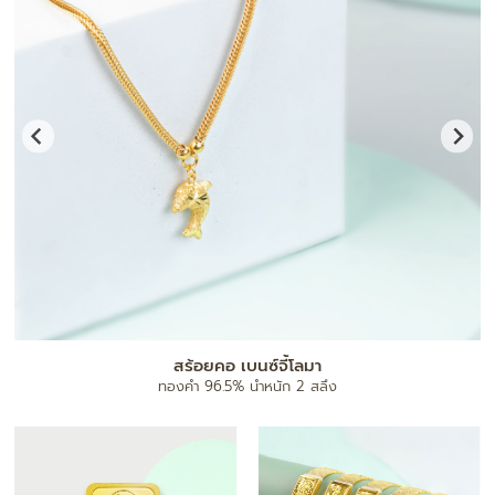
สร้อยคอ เบนซ์จี้โลมา
ทองคำ 96.5% น้ำหนัก 2 สลึง