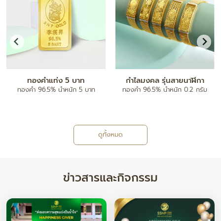
จี้ตัวอักษร A-Z
กำไลข้อมือ
ทองคำ 96.5% น้ำหนัก ครึ่งสลึง/ 1
ทองคำ 80% ฝังเพชรแท้
สลึง
ดูทั้งหมด
ข่าวสารและกิจกรรม