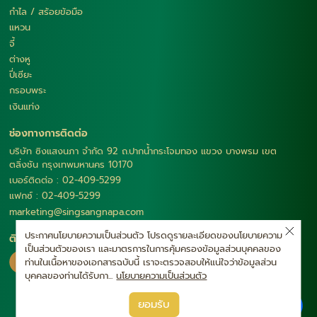
กำไล / สร้อยข้อมือ
แหวน
จี้
ต่างหู
ปี่เซียะ
กรอบพระ
เงินแท่ง
ช่องทางการติดต่อ
บริษัท ซิงแสงนภา จำกัด 92 ถ.ปากน้ำกระโจมทอง แขวง บางพรม เขต
ตลิ่งชัน กรุงเทพมหานคร 10170
เบอร์ติดต่อ : 02-409-5299
แฟกซ์ : 02-409-5299
marketing@singsangnapa.com
ประกาศนโยบายความเป็นส่วนตัว โปรดดูรายละเอียดของนโยบายความ
ติดตามเรา
เป็นส่วนตัวของเรา และมาตรการในการคุ้มครองข้อมูลส่วนบุคคลของ
ท่านในเนื้อหาของเอกสารฉบับนี้ เราจะตรวจสอบให้แน่ใจว่าข้อมูลส่วน
บุคคลของท่านได้รับกา...
นโยบายความเป็นส่วนตัว
|
ยอมรับ
นโยบายความเป็นส่วนตัว