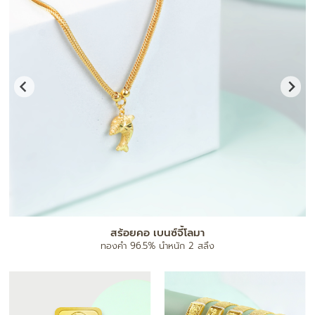
สร้อยคอ เบนซ์จี้โลมา
ทองคำ 96.5% น้ำหนัก 2 สลึง