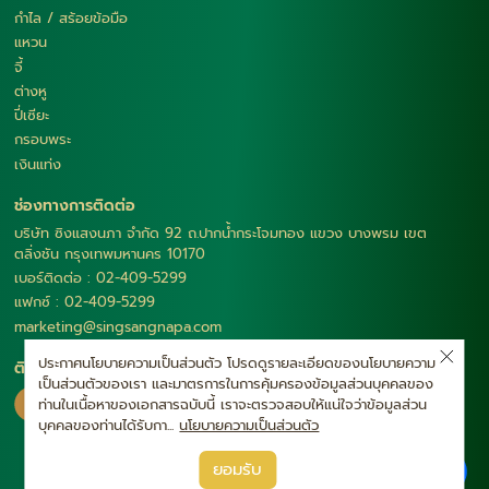
กำไล / สร้อยข้อมือ
แหวน
จี้
ต่างหู
ปี่เซียะ
กรอบพระ
เงินแท่ง
ช่องทางการติดต่อ
บริษัท ซิงแสงนภา จำกัด 92 ถ.ปากน้ำกระโจมทอง แขวง บางพรม เขต
ตลิ่งชัน กรุงเทพมหานคร 10170
เบอร์ติดต่อ : 02-409-5299
แฟกซ์ : 02-409-5299
marketing@singsangnapa.com
ประกาศนโยบายความเป็นส่วนตัว โปรดดูรายละเอียดของนโยบายความ
ติดตามเรา
เป็นส่วนตัวของเรา และมาตรการในการคุ้มครองข้อมูลส่วนบุคคลของ
ท่านในเนื้อหาของเอกสารฉบับนี้ เราจะตรวจสอบให้แน่ใจว่าข้อมูลส่วน
บุคคลของท่านได้รับกา...
นโยบายความเป็นส่วนตัว
|
ยอมรับ
นโยบายความเป็นส่วนตัว