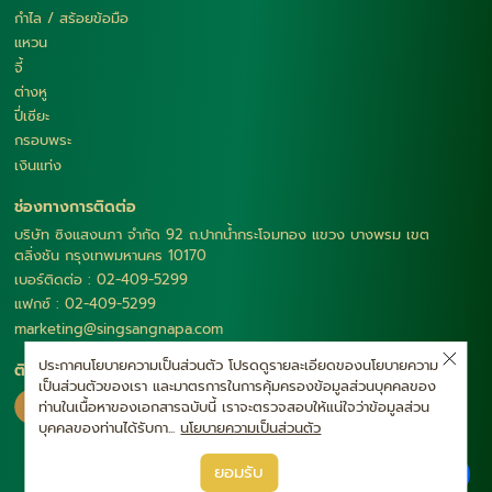
กำไล / สร้อยข้อมือ
แหวน
จี้
ต่างหู
ปี่เซียะ
กรอบพระ
เงินแท่ง
ช่องทางการติดต่อ
บริษัท ซิงแสงนภา จำกัด 92 ถ.ปากน้ำกระโจมทอง แขวง บางพรม เขต
ตลิ่งชัน กรุงเทพมหานคร 10170
เบอร์ติดต่อ : 02-409-5299
แฟกซ์ : 02-409-5299
marketing@singsangnapa.com
ประกาศนโยบายความเป็นส่วนตัว โปรดดูรายละเอียดของนโยบายความ
ติดตามเรา
เป็นส่วนตัวของเรา และมาตรการในการคุ้มครองข้อมูลส่วนบุคคลของ
ท่านในเนื้อหาของเอกสารฉบับนี้ เราจะตรวจสอบให้แน่ใจว่าข้อมูลส่วน
บุคคลของท่านได้รับกา...
นโยบายความเป็นส่วนตัว
|
ยอมรับ
นโยบายความเป็นส่วนตัว