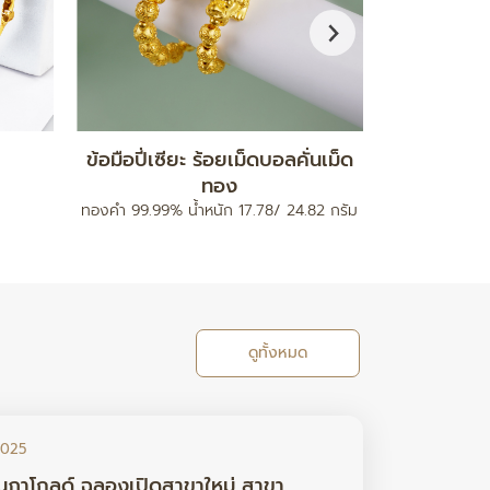
กำไลมงคล รุ่นสายนาฬิกา
จี
ท
ทองคำ 96.5% น้ำหนัก 0.2 กรัม
ทองคำ 96.5% 
ดูทั้งหมด
2025
นภาโกลด์ ฉลองเปิดสาขาใหม่ สาขา