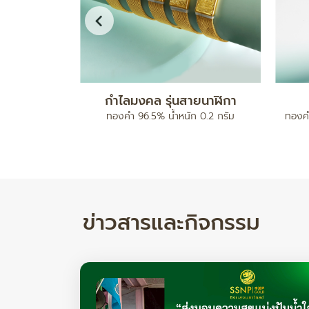
ดบอลคั่นเม็ด
สร้อยข้อมือ เบนซ์มีนาปะคำจี้หัวใจ
ทองคำ 96.5% น้ำหนัก 2 สลึง
ทองคำ 
ำหนัก 17.78/ 24.82 กรัม
ข่าวสารและกิจกรรม