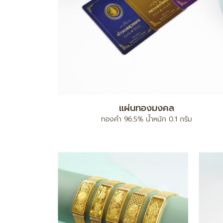
แผ่นทองมงคล
ง
ทองคำ 96.5% น้ำหนัก 0.1 กรัม