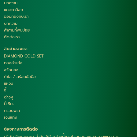
บทความ
แคตตาล็อก
ออมทองกับเรา
บทความ
คำถามที่พบบ่อย
ติดต่อเรา
สินค้าของเรา
DIAMOND GOLD SET
ทองคำแท่ง
สร้อยคอ
กำไล / สร้อยข้อมือ
แหวน
จี้
ต่างหู
ปี่เซียะ
กรอบพระ
เงินแท่ง
ช่องทางการติดต่อ
บริษัท ซิงแสงนภา จำกัด 92 ถ.ปากน้ำกระโจมทอง แขวง บางพรม เขต