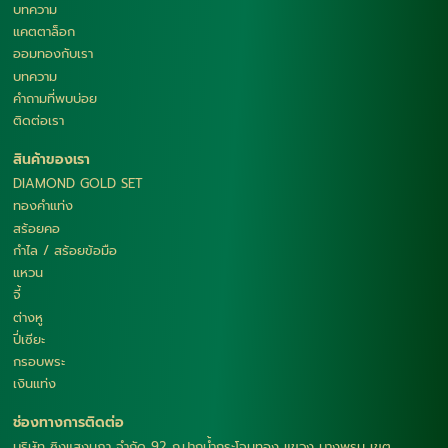
บทความ
แคตตาล็อก
ออมทองกับเรา
บทความ
คำถามที่พบบ่อย
ติดต่อเรา
สินค้าของเรา
DIAMOND GOLD SET
ทองคำแท่ง
สร้อยคอ
กำไล / สร้อยข้อมือ
แหวน
จี้
ต่างหู
ปี่เซียะ
กรอบพระ
เงินแท่ง
ช่องทางการติดต่อ
บริษัท ซิงแสงนภา จำกัด 92 ถ.ปากน้ำกระโจมทอง แขวง บางพรม เขต