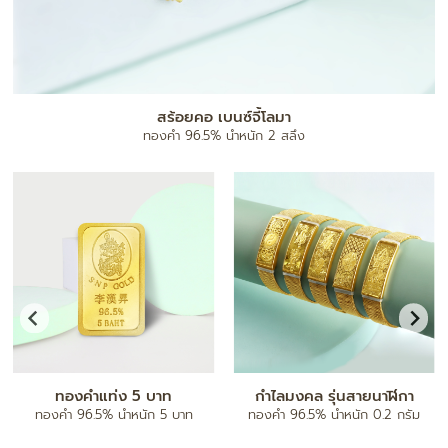
แผ่นทองมงคล
ทองคำ 96.5% น้ำหนัก 0.1 กรัม
จี้ตัวอักษร A-Z
กำไลข้อมือ
ทองคำ 96.5% น้ำหนัก ครึ่งสลึง/ 1
ทองคำ 80% ฝังเพชรแท้
สลึง