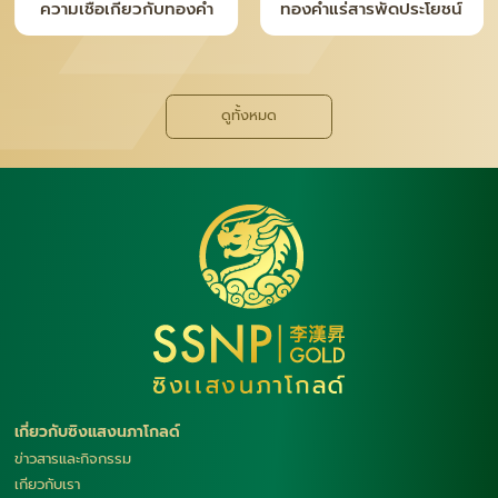
ความจริงหลังเคาน์เตอร์ ที่
ทำไม “เงินแท่ง SNP” ถึง
คนซื้อทอง–เงินควรรู้
กลายเป็นเทรนด์ใหม่ของยุค
นี้
ดูทั้งหมด
เกี่ยวกับซิงแสงนภาโกลด์
ข่าวสารและกิจกรรม
เกียวกับเรา