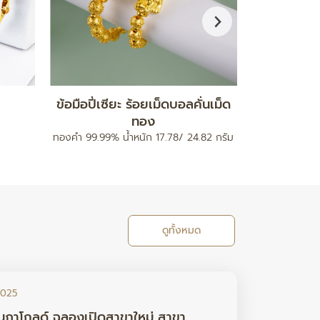
กำไลมงคล รุ่นสายนาฬิกา
จี
ท
ทองคำ 96.5% น้ำหนัก 0.2 กรัม
ทองคำ 96.5% 
ดูทั้งหมด
2025
นภาโกลด์ ฉลองเปิดสาขาใหม่ สาขา