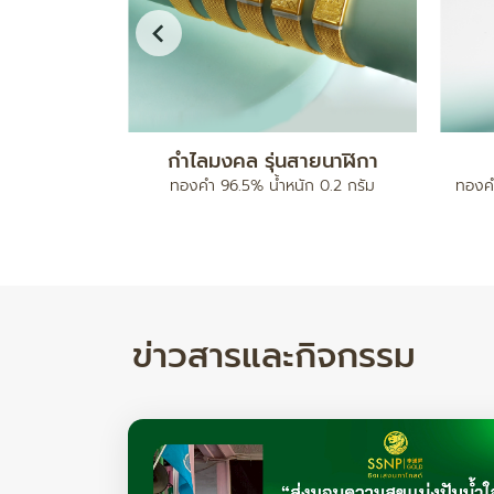
ดบอลคั่นเม็ด
สร้อยข้อมือ เบนซ์มีนาปะคำจี้หัวใจ
ทองคำ 96.5% น้ำหนัก 2 สลึง
ทองคำ 
ำหนัก 17.78/ 24.82 กรัม
ข่าวสารและกิจกรรม