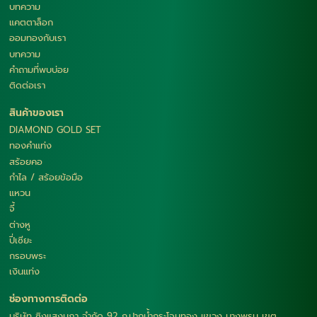
บทความ
แคตตาล็อก
ออมทองกับเรา
บทความ
คำถามที่พบบ่อย
ติดต่อเรา
สินค้าของเรา
DIAMOND GOLD SET
ทองคำแท่ง
สร้อยคอ
กำไล / สร้อยข้อมือ
แหวน
จี้
ต่างหู
ปี่เซียะ
กรอบพระ
เงินแท่ง
ช่องทางการติดต่อ
บริษัท ซิงแสงนภา จำกัด 92 ถ.ปากน้ำกระโจมทอง แขวง บางพรม เขต