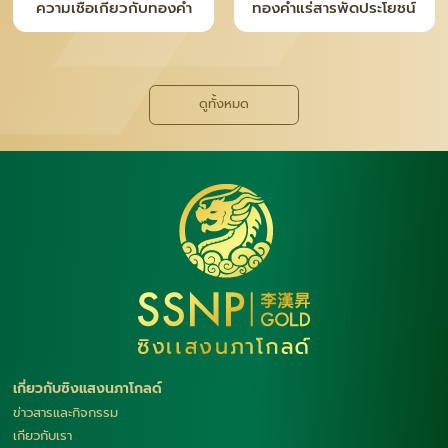
ความจริงหลังเคาน์เตอร์ ที่
ทำไม “เงินแท่ง SNP” ถึง
คนซื้อทอง–เงินควรรู้
กลายเป็นเทรนด์ใหม่ของยุค
นี้
ดูทั้งหมด
เกี่ยวกับซิงแสงนภาโกลด์
ข่าวสารและกิจกรรม
เกียวกับเรา