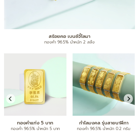
แผ่นทองมงคล
ทองคำ 96.5% น้ำหนัก 0.1 กรัม
จี้ตัวอักษร A-Z
กำไลข้อมือ
ทองคำ 96.5% น้ำหนัก ครึ่งสลึง/ 1
ทองคำ 80% ฝังเพชรแท้
สลึง