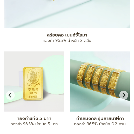
แผ่นทองมงคล
ทองคำ 96.5% น้ำหนัก 0.1 กรัม
จี้ตัวอักษร A-Z
กำไลข้อมือ
ทองคำ 96.5% น้ำหนัก ครึ่งสลึง/ 1
ทองคำ 80% ฝังเพชรแท้
สลึง