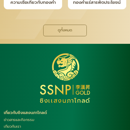
ความจริงหลังเคาน์เตอร์ ที่
ทำไม “เงินแท่ง SNP” ถึง
คนซื้อทอง–เงินควรรู้
กลายเป็นเทรนด์ใหม่ของยุค
นี้
ดูทั้งหมด
เกี่ยวกับซิงแสงนภาโกลด์
ข่าวสารและกิจกรรม
เกียวกับเรา