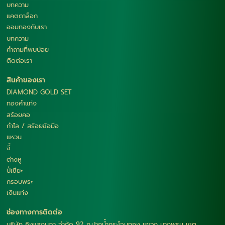
บทความ
แคตตาล็อก
ออมทองกับเรา
บทความ
คำถามที่พบบ่อย
ติดต่อเรา
สินค้าของเรา
DIAMOND GOLD SET
ทองคำแท่ง
สร้อยคอ
กำไล / สร้อยข้อมือ
แหวน
จี้
ต่างหู
ปี่เซียะ
กรอบพระ
เงินแท่ง
ช่องทางการติดต่อ
บริษัท ซิงแสงนภา จำกัด 92 ถ.ปากน้ำกระโจมทอง แขวง บางพรม เขต