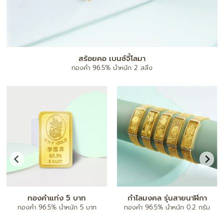
แผ่นทองมงคล
ทองคำ 96.5% น้ำหนัก 0.1 กรัม
จี้ตัวอักษร A-Z
กำไลข้อมือ
ทองคำ 96.5% น้ำหนัก ครึ่งสลึง/ 1
ทองคำ 80% ฝังเพชรแท้
สลึง