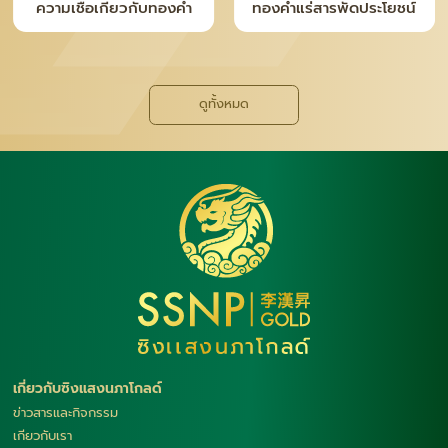
ความจริงหลังเคาน์เตอร์ ที่
ทำไม “เงินแท่ง SNP” ถึง
คนซื้อทอง–เงินควรรู้
กลายเป็นเทรนด์ใหม่ของยุค
นี้
ดูทั้งหมด
เกี่ยวกับซิงแสงนภาโกลด์
ข่าวสารและกิจกรรม
เกียวกับเรา