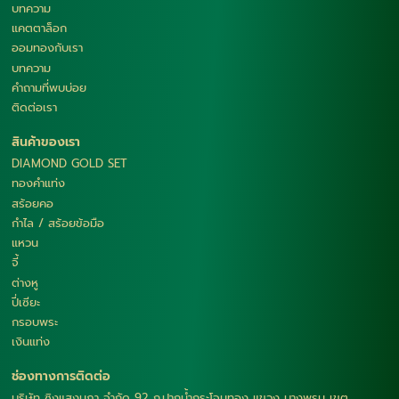
บทความ
แคตตาล็อก
ออมทองกับเรา
บทความ
คำถามที่พบบ่อย
ติดต่อเรา
สินค้าของเรา
DIAMOND GOLD SET
ทองคำแท่ง
สร้อยคอ
กำไล / สร้อยข้อมือ
แหวน
จี้
ต่างหู
ปี่เซียะ
กรอบพระ
เงินแท่ง
ช่องทางการติดต่อ
บริษัท ซิงแสงนภา จำกัด 92 ถ.ปากน้ำกระโจมทอง แขวง บางพรม เขต