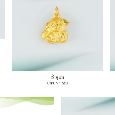
จี้ สุนัข
น้ำหนัก 1 กรัม