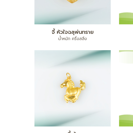
จี้ หัวใจฉลุพ่นทราย
น้ำหนัก ครึ่งสลึง