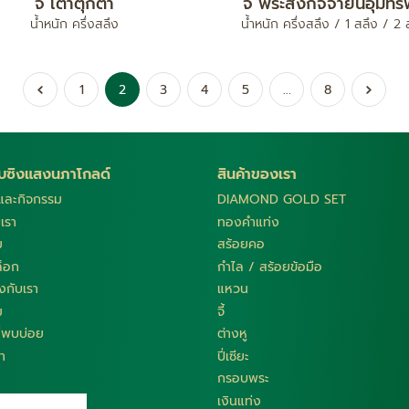
จี้ เต่าตุ๊กตา
จี้ พระสังกัจจายน์อุ้มทรั
น้ำหนัก ครึ่งสลึง
น้ำหนัก ครึ่งสลึง / 1 สลึง / 2 
1
2
3
4
5
...
8
กับซิงแสงนภาโกลด์
สินค้าของเรา
รและกิจกรรม
DIAMOND GOLD SET
บเรา
ทองคำแท่ง
ม
สร้อยคอ
็อก
กำไล / สร้อยข้อมือ
กับเรา
แหวน
ม
จี้
ี่พบบ่อย
ต่างหู
รา
ปี่เซียะ
กรอบพระ
เงินแท่ง