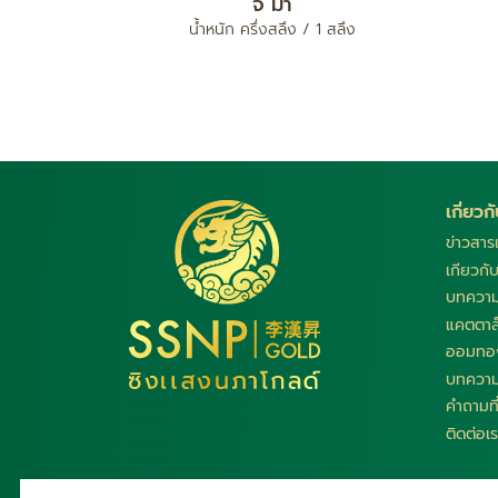
จี้ ม้า
น้ำหนัก ครึ่งสลึง / 1 สลึง
เกี่ยว
ข่าวสา
เกียวกั
บทควา
แคตตาล
ออมทอง
บทควา
คำถามท
ติดต่อเ