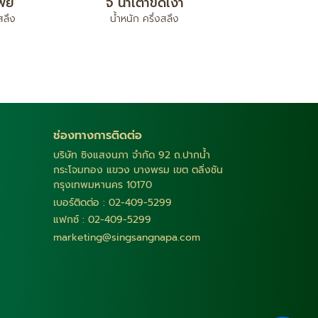
พย์
จี้ น้ำเต้าขัดเงา
สลึง
น้ำหนัก ครึ่งสลึง
ช่องทางการติดต่อ
บริษัท ซิงแสงนภา จำกัด 92 ถ.ปากน้ำ
กระโจมทอง แขวง บางพรม เขต ตลิ่งชัน
กรุงเทพมหานคร 10170
เบอร์ติดต่อ : 02-409-5299
แฟกซ์ : 02-409-5299
marketing@singsangnapa.com