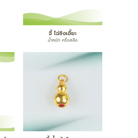
จี้ ไฉ่ซิงเอี๊ยะ
น้ำหนัก ครึ่งสลึง