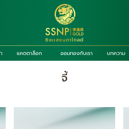
้า
แคตตาล็อก
ออมทองกับเรา
บทความ
จี้