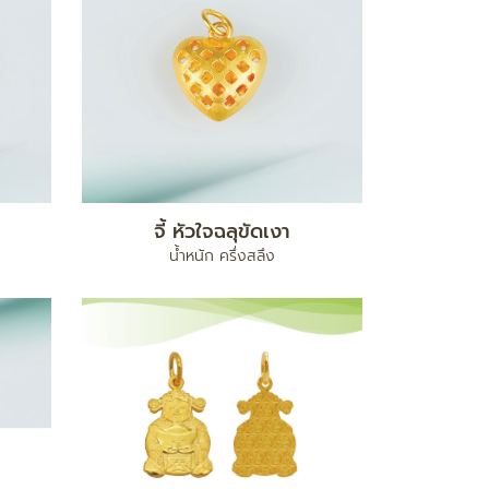
จี้ หัวใจฉลุขัดเงา
น้ำหนัก ครึ่งสลึง