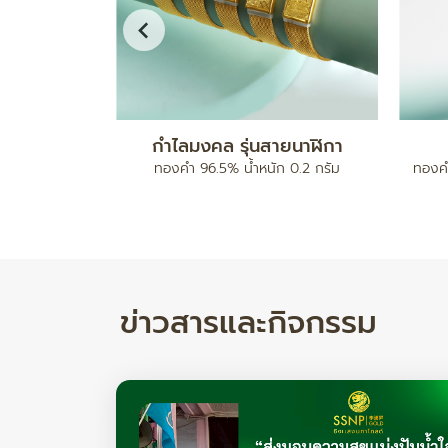
ดบอลคั่นเม็ด
สร้อยข้อมือ เบนซ์มีนาปะคำจี้หัวใจ
ทองคำ 96.5% น้ำหนัก 2 สลึง
ทองคำ 
ำหนัก 17.78/ 24.82 กรัม
ข่าวสารและกิจกรรม