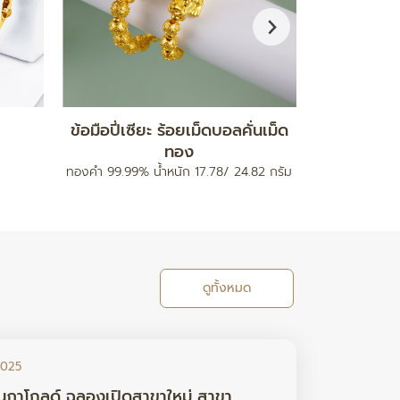
กำไลมงคล รุ่นสายนาฬิกา
จี
ท
ทองคำ 96.5% น้ำหนัก 0.2 กรัม
ทองคำ 96.5% 
ดูทั้งหมด
2025
นภาโกลด์ ฉลองเปิดสาขาใหม่ สาขา