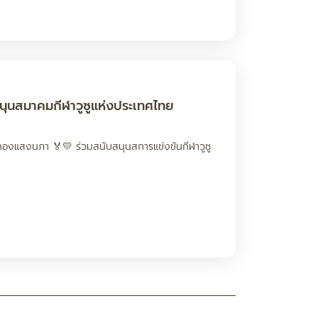
ุนสมาคมกีฬาวูซูแห่งประเทศไทย
ทองแสงนภา 🏅💛 ร่วมสนับสนุนสการแข่งขันกีฬาวูซู