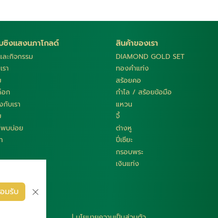
กับซิงแสงนภาโกลด์
สินค้าของเรา
รและกิจกรรม
DIAMOND GOLD SET
บเรา
ทองคำแท่ง
ม
สร้อยคอ
็อก
กำไล / สร้อยข้อมือ
กับเรา
แหวน
ม
จี้
ี่พบบ่อย
ต่างหู
รา
ปี่เซียะ
กรอบพระ
เงินแท่ง
อมรับ
|
นโยบายความเป็นส่วนตัว