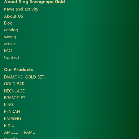
About Sing Saengnapa Gold
news and activity
About US
Blog
catalog
saving
article
FAQ
Contact
Our Products
DIAMOND GOLD SET
GOLD BAR
NECKLACE
BRASCELET
RING
PENDANT
EARRING
PIXIU
AMULET FRAME