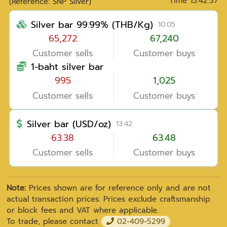
Time
13:42:57
(Reference: SNP Silver)
Silver bar 99.99% (THB/Kg)
10:05
65,272
67,240
Customer sells
Customer buys
1-baht silver bar
995
1,025
Customer sells
Customer buys
Silver bar (USD/oz)
13:42
63.38
63.48
Customer sells
Customer buys
Note:
Prices shown are for reference only and are not
actual transaction prices. Prices exclude craftsmanship
or block fees and VAT where applicable.
To trade, please contact
02-409-5299