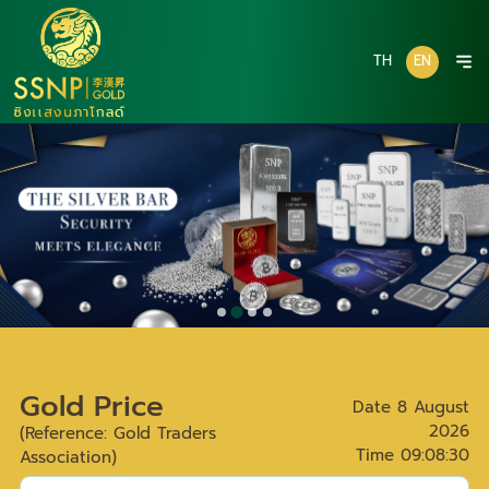
TH
EN
Gold Price
Date
8 August
2026
(Reference: Gold Traders
Time
09:08:30
Association)