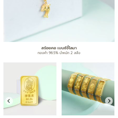
สร้อยคอ เบนซ์จี้โลมา
ทองคำ 96.5% น้ำหนัก 2 สลึง