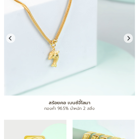
สร้อยคอ เบนซ์จี้โลมา
ทองคำ 96.5% น้ำหนัก 2 สลึง