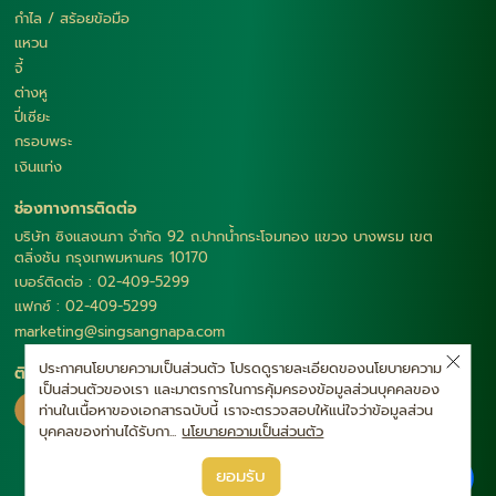
กำไล / สร้อยข้อมือ
แหวน
จี้
ต่างหู
ปี่เซียะ
กรอบพระ
เงินแท่ง
ช่องทางการติดต่อ
บริษัท ซิงแสงนภา จำกัด 92 ถ.ปากน้ำกระโจมทอง แขวง บางพรม เขต
ตลิ่งชัน กรุงเทพมหานคร 10170
เบอร์ติดต่อ : 02-409-5299
แฟกซ์ : 02-409-5299
marketing@singsangnapa.com
ประกาศนโยบายความเป็นส่วนตัว โปรดดูรายละเอียดของนโยบายความ
ติดตามเรา
เป็นส่วนตัวของเรา และมาตรการในการคุ้มครองข้อมูลส่วนบุคคลของ
ท่านในเนื้อหาของเอกสารฉบับนี้ เราจะตรวจสอบให้แน่ใจว่าข้อมูลส่วน
บุคคลของท่านได้รับกา...
นโยบายความเป็นส่วนตัว
|
ยอมรับ
นโยบายความเป็นส่วนตัว