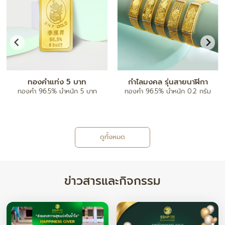
จี้ตัวอักษร A-Z
กำไลข้อมือ
ทองคำ 96.5% น้ำหนัก ครึ่งสลึง/ 1
ทองคำ 80% ฝังเพชรแท้
สลึง
ดูทั้งหมด
ข่าวสารและกิจกรรม