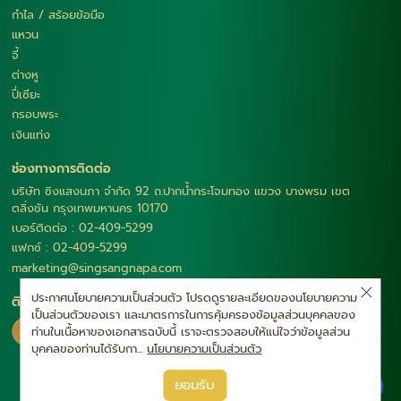
กำไล / สร้อยข้อมือ
แหวน
จี้
ต่างหู
ปี่เซียะ
กรอบพระ
เงินแท่ง
ช่องทางการติดต่อ
บริษัท ซิงแสงนภา จำกัด 92 ถ.ปากน้ำกระโจมทอง แขวง บางพรม เขต
ตลิ่งชัน กรุงเทพมหานคร 10170
เบอร์ติดต่อ : 02-409-5299
แฟกซ์ : 02-409-5299
marketing@singsangnapa.com
ประกาศนโยบายความเป็นส่วนตัว โปรดดูรายละเอียดของนโยบายความ
ติดตามเรา
เป็นส่วนตัวของเรา และมาตรการในการคุ้มครองข้อมูลส่วนบุคคลของ
ท่านในเนื้อหาของเอกสารฉบับนี้ เราจะตรวจสอบให้แน่ใจว่าข้อมูลส่วน
บุคคลของท่านได้รับกา...
นโยบายความเป็นส่วนตัว
|
ยอมรับ
นโยบายความเป็นส่วนตัว