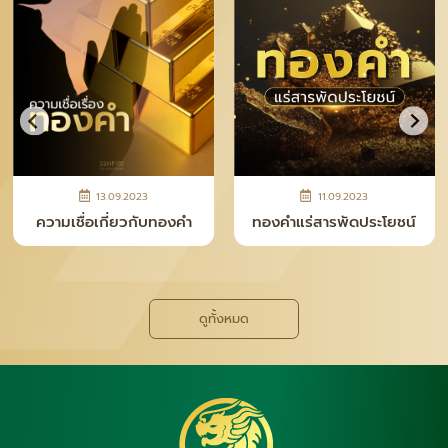
28.04.2026
12.11.2025
ยชน์
ความจริงหลังเคาน์เตอร์ ที่
ทำไม “เงินแท่ง SNP” 
คนซื้อทอง–เงินควรรู้
กลายเป็นเทรนด์ใหม่ขอ
นี้
ดูทั้งหมด