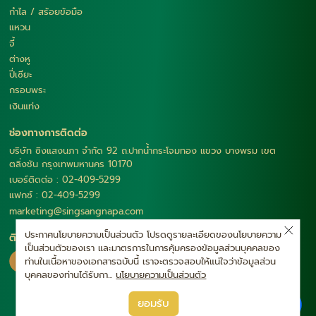
กำไล / สร้อยข้อมือ
แหวน
จี้
ต่างหู
ปี่เซียะ
กรอบพระ
เงินแท่ง
ช่องทางการติดต่อ
บริษัท ซิงแสงนภา จำกัด 92 ถ.ปากน้ำกระโจมทอง แขวง บางพรม เขต
ตลิ่งชัน กรุงเทพมหานคร 10170
เบอร์ติดต่อ : 02-409-5299
แฟกซ์ : 02-409-5299
marketing@singsangnapa.com
ประกาศนโยบายความเป็นส่วนตัว โปรดดูรายละเอียดของนโยบายความ
ติดตามเรา
เป็นส่วนตัวของเรา และมาตรการในการคุ้มครองข้อมูลส่วนบุคคลของ
ท่านในเนื้อหาของเอกสารฉบับนี้ เราจะตรวจสอบให้แน่ใจว่าข้อมูลส่วน
บุคคลของท่านได้รับกา...
นโยบายความเป็นส่วนตัว
|
ยอมรับ
นโยบายความเป็นส่วนตัว