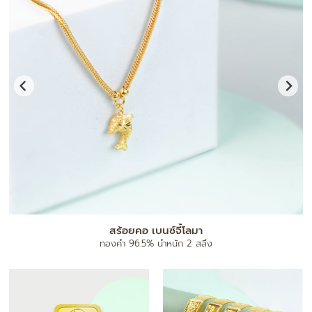
สร้อยคอ เบนซ์จี้โลมา
ทองคำ 96.5% น้ำหนัก 2 สลึง