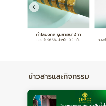
ดบอลคั่นเม็ด
สร้อยข้อมือ เบนซ์มีนาปะคำจี้หัวใจ
ทองคำ 96.5% น้ำหนัก 2 สลึง
ทองคำ 
ำหนัก 17.78/ 24.82 กรัม
ข่าวสารและกิจกรรม