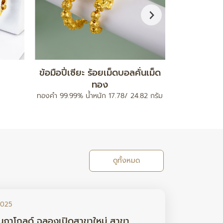
กำไลมงคล รุ่นสายนาฬิกา
จี
ท
ทองคำ 96.5% น้ำหนัก 0.2 กรัม
ทองคำ 96.5% 
ดูทั้งหมด
2025
นภาโกลด์ ฉลองเปิดสาขาใหม่ สาขา