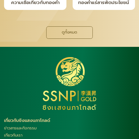
ความจริงหลังเคาน์เตอร์ ที่
ทำไม “เงินแท่ง SNP” ถึง
คนซื้อทอง–เงินควรรู้
กลายเป็นเทรนด์ใหม่ของยุค
นี้
ดูทั้งหมด
เกี่ยวกับซิงแสงนภาโกลด์
ข่าวสารและกิจกรรม
เกียวกับเรา