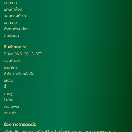
บทความ
แคตตาล็อก
ออมทองกับเรา
บทความ
คำถามที่พบบ่อย
ติดต่อเรา
สินค้าของเรา
DIAMOND GOLD SET
ทองคำแท่ง
สร้อยคอ
กำไล / สร้อยข้อมือ
แหวน
จี้
ต่างหู
ปี่เซียะ
กรอบพระ
เงินแท่ง
ช่องทางการติดต่อ
บริษัท ซิงแสงนภา จำกัด 92 ถ.ปากน้ำกระโจมทอง แขวง บางพรม เขต