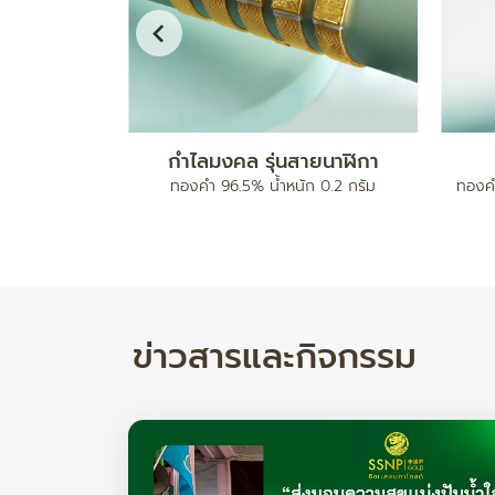
ดบอลคั่นเม็ด
สร้อยข้อมือ เบนซ์มีนาปะคำจี้หัวใจ
ทองคำ 96.5% น้ำหนัก 2 สลึง
ทองคำ 
ำหนัก 17.78/ 24.82 กรัม
ข่าวสารและกิจกรรม