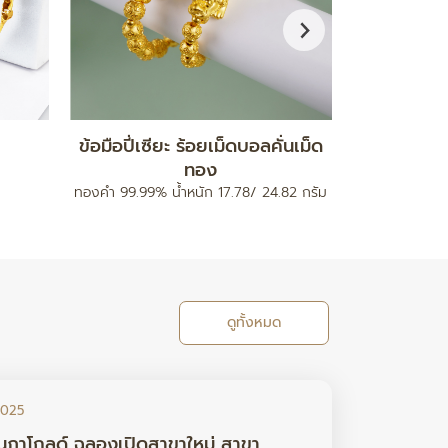
กำไลมงคล รุ่นสายนาฬิกา
จี
ท
ทองคำ 96.5% น้ำหนัก 0.2 กรัม
ทองคำ 96.5% 
ดูทั้งหมด
2025
นภาโกลด์ ฉลองเปิดสาขาใหม่ สาขา