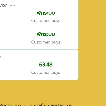
B/Kg)
--:--
พักระบบ
Customer buys
พักระบบ
Customer buys
9
63.48
Customer buys
 Prices exclude craftsmanship or