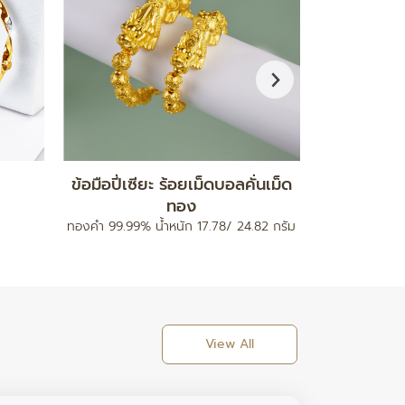
กำไลมงคล รุ่นสายนาฬิกา
จี
ท
ทองคำ 96.5% น้ำหนัก 0.2 กรัม
ทองคำ 96.5% 
View All