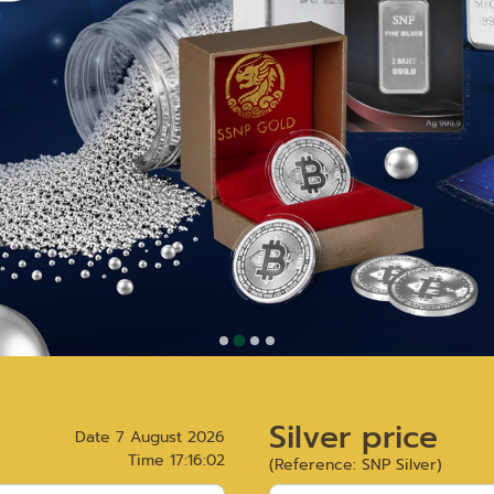
Silver price
Date
7 August 2026
Time
17:16:02
(Reference: SNP Silver)