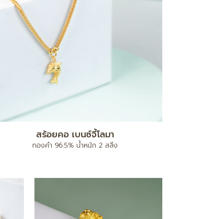
สร้อยคอ เบนซ์จี้โลมา
ทองคำ 96.5% น้ำหนัก 2 สลึง
ท