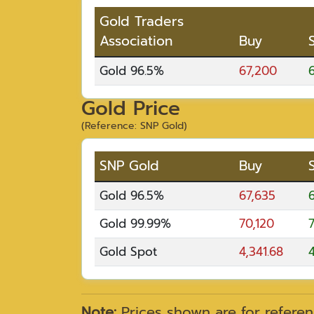
Gold Traders
Association
Buy
Gold 96.5%
67,200
Gold Price
(Reference: SNP Gold)
SNP Gold
Buy
Gold 96.5%
67,635
Gold 99.99%
70,120
Gold Spot
4,341.68
4
Note:
Prices shown are for referen