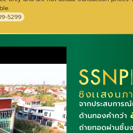
ble.
9-5299