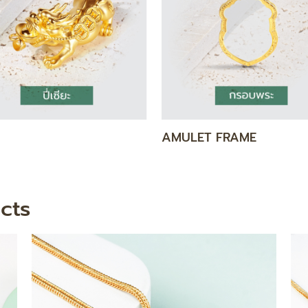
 BAR
NECKLACE
cts