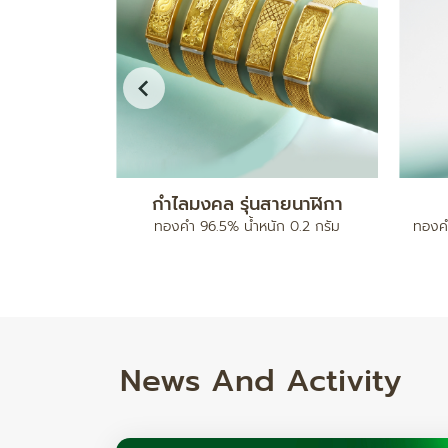
ดบอลคั่นเม็ด
สร้อยข้อมือ เบนซ์มีนาปะคำจี้หัวใจ
ทองคำ 96.5% น้ำหนัก 2 สลึง
ทองคำ 
ำหนัก 17.78/ 24.82 กรัม
News And Activity