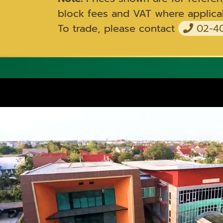
block fees and VAT where applica
To trade, please contact
02-40