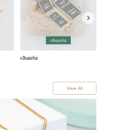
BRASCELET
RING
View All