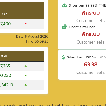
Silver bar 99.99% (TH
พักระบบ
Sale
Customer sells
67,400
1-baht silver bar
พักระบบ
Date
8 August 2026
Customer sells
Time
06:09:25
Sale
Silver bar (USD/oz)
06:0
63.38
67,765
Customer sells
70,230
,342.19
ce only and are not actual transaction prices.