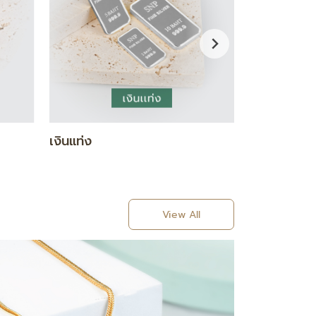
BRASCELET
RING
View All