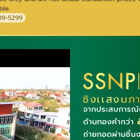
ble.
9-5299