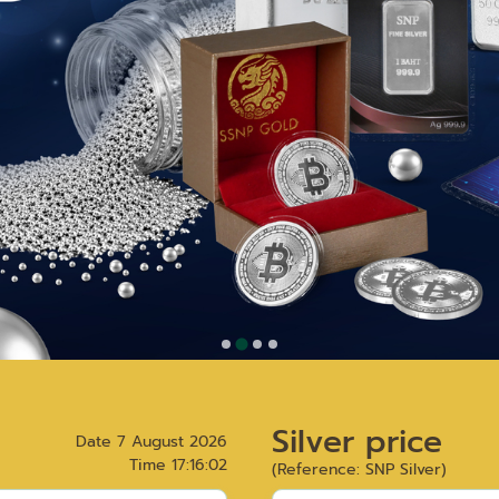
Silver price
Date
7 August 2026
Time
17:16:02
(Reference: SNP Silver)