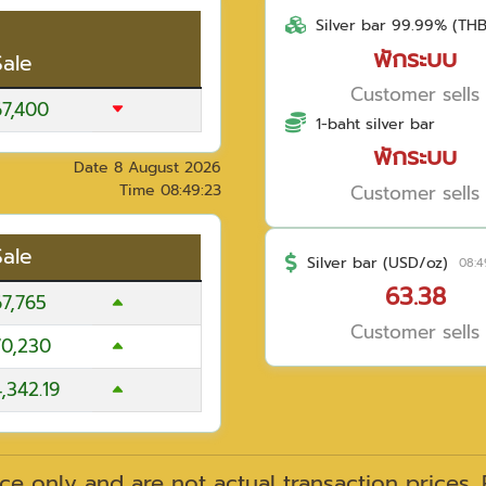
Silver bar 99.99% (TH
พักระบบ
Sale
Customer sells
67,400
1-baht silver bar
พักระบบ
Date
8 August 2026
Customer sells
Time
08:49:23
Sale
Silver bar (USD/oz)
08:4
63.38
67,765
Customer sells
70,230
,342.19
ce only and are not actual transaction prices.