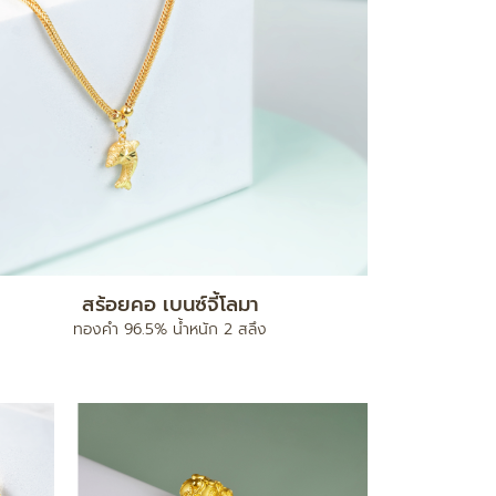
สร้อยคอ เบนซ์จี้โลมา
ทองคำ 96.5% น้ำหนัก 2 สลึง
ท