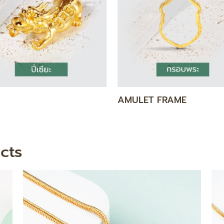
 BAR
NECKLACE
cts