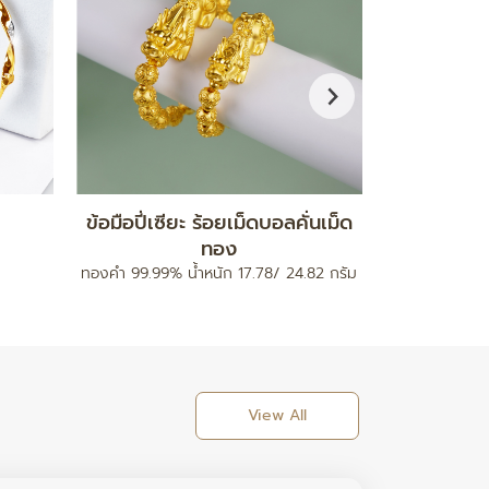
กำไลมงคล รุ่นสายนาฬิกา
จี
ท
ทองคำ 96.5% น้ำหนัก 0.2 กรัม
ทองคำ 96.5% 
View All