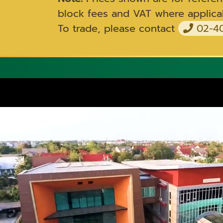
block fees and VAT where applica
To trade, please contact
02-40