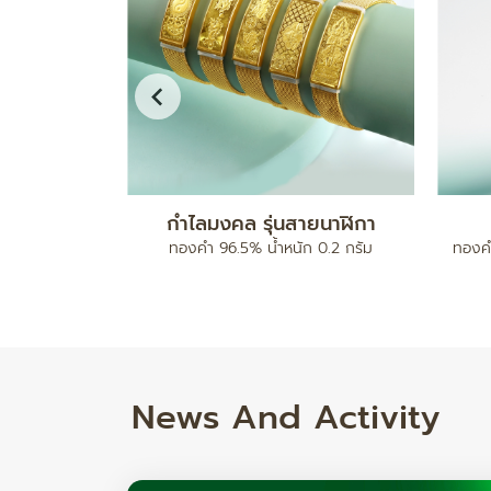
ดบอลคั่นเม็ด
สร้อยข้อมือ เบนซ์มีนาปะคำจี้หัวใจ
ทองคำ 96.5% น้ำหนัก 2 สลึง
ทองคำ 
ำหนัก 17.78/ 24.82 กรัม
News And Activity