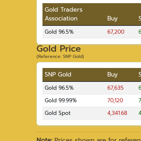
Gold Traders
Association
Buy
Gold 96.5%
67,200
Gold Price
(Reference: SNP Gold)
SNP Gold
Buy
Gold 96.5%
67,635
Gold 99.99%
70,120
Gold Spot
4,341.68
4
Note:
Prices shown are for referen