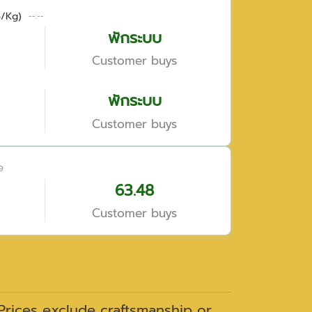
B/Kg)
--:--
พักระบบ
Customer buys
พักระบบ
Customer buys
9
63.48
Customer buys
 Prices exclude craftsmanship or